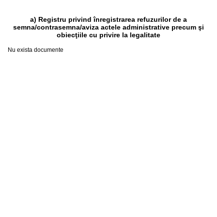
a) Registru privind înregistrarea refuzurilor de a
semna/contrasemna/aviza actele administrative precum şi
obiecţiile cu privire la legalitate
Nu exista documente