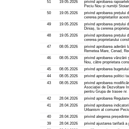
51
19.05.2026
privind aprobarea rapoartel
Peciu Nou și numiții Stoia
50
19.05.2026
privind aprobarea prețului 
cererea proprietarilor ace
49
19.05.2026
privind aprobarea prețului 
Diniaș, la cererea propriet
48
19.05.2026
privind aprobarea prețului 
cererea proprietarului cons
47
08.05.2026
privind aprobarea aderării
Remetea Mare, Cenad, Rec
46
08.05.2026
privind aprobarea vânzării 
Nou, către proprietara con
45
08.05.2026
privind aprobarea bugetului
44
08.05.2026
privind aprobarea politici
43
08.05.2026
privind aprobarea modificări
Asociației de Dezvoltare I
pentru Grupa de trasee nr. 
42
28.04.2026
privind aprobarea Regulamen
41
28.04.2026
privind aprobarea indicator
Urbanism al comunei Peciu
40
28.04.2026
privind alegerea președinte
39
28.04.2026
privind ajustarea tarifară