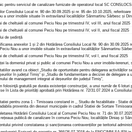
ui unic pentru serviciul de canalizare furnizate de operatorul local SC CONS
lor Consiliului Local nr. 90 din 30.09.2025 și nr. 95 din 10.10.2025, referitoare
 a unor imobile situate în extravilanul localităților Sânmartinu Sârbesc și Din
ui de cheltuieli al comunei Peciu Nou pe trimestrul IV, vol III, anul fiscal 2025
ui de cheltuieli al comunei Peciu Nou pe trimestrul IV, vol II, anul fiscal 2025
lui de ședință
ficarea anexelor 1 și 2 din Hotărârea Consiliului Local Nr. 90 din 30.09.2025 r
 Peciu Nou a unor imobile situate în extravilanul localităților Sânmartinu Sârbe
ui de cheltuieli al comunei Peciu Nou pe trimestrul IV, vol I, anul fiscal 2025
ței la domeniul privat și public al comunei Peciu Nou a unor imobile-terenuri
tiilor avand ca obiect „Studiu de oportunitate pentru delegarea activităților se
urilor în județul Timiș” și „Studiu de fundamentare a deciziei de delegare a u
mului de management integrat al deșeurilor din județul Timiș”,
 în folosinţă gratuită pe durata existenţei construcţiei, a unui număr de 6 loturi
se în Lista de priorități aprobată prin Hotărârea nr. 72/31.07.2024 a Consiliul
tiei pentru zona 1 - Timisoara constand in ,, Studiu de fezabilitate - Statie d
dabila provenita din deseuri municipale in cadrul Statiei de Sortare Timisoara'
letarea Hotărârii Consiliului Local al Comunei Peciu Nou nr. 71 din 30.07.2025
r la rețeaua publică de canalizare în comuna Peciu Nou, localitățile Diniaș și S
tului privind constatarea și sancționarea contravențiilor pe teritoriul adminis
ii prelungirii Scrisorii de garanție nr. 366/26.07.2018 de la FNGCIMM SA IFN in