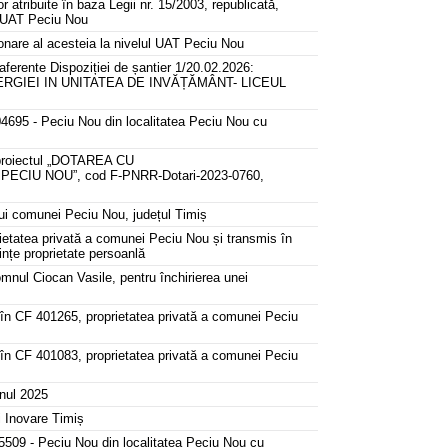
 atribuite în baza Legii nr. 15/2003, republicată,
ul UAT Peciu Nou
ionare al acesteia la nivelul UAT Peciu Nou
aferente Dispoziției de șantier 1/20.02.2026:
RGIEI IN UNITATEA DE INVĂȚĂMÂNT- LICEUL
404695 - Peciu Nou din localitatea Peciu Nou cu
in proiectul „DOTAREA CU
CIU NOU”, cod F-PNRR-Dotari-2023-0760,
ului comunei Peciu Nou, județul Timiș
prietatea privată a comunei Peciu Nou și transmis în
uințe proprietate persoanlă
omnul Ciocan Vasile, pentru închirierea unei
s în CF 401265, proprietatea privată a comunei Peciu
s în CF 401083, proprietatea privată a comunei Peciu
anul 2025
i Inovare Timiș
05509 - Peciu Nou din localitatea Peciu Nou cu