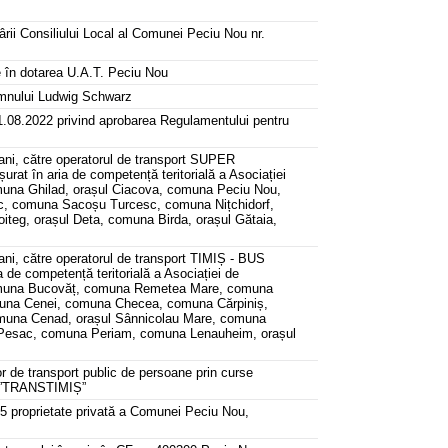
rii Consiliului Local al Comunei Peciu Nou nr.
te în dotarea U.A.T. Peciu Nou
domnului Ludwig Schwarz
31.08.2022 privind aprobarea Regulamentului pentru
 ani, către operatorul de transport SUPER
urat în aria de competență teritorială a Asociației
muna Ghilad, orașul Ciacova, comuna Peciu Nou,
, comuna Sacoșu Turcesc, comuna Nițchidorf,
eg, orașul Deta, comuna Birda, orașul Gătaia,
ani, către operatorul de transport TIMIȘ - BUS
a de competență teritorială a Asociației de
 comuna Bucovăț, comuna Remetea Mare, comuna
muna Cenei, comuna Checea, comuna Cărpiniș,
muna Cenad, orașul Sânnicolau Mare, comuna
Pesac, comuna Periam, comuna Lenauheim, orașul
lor de transport public de persoane prin curse
an ”TRANSTIMIȘ”
535 proprietate privată a Comunei Peciu Nou,