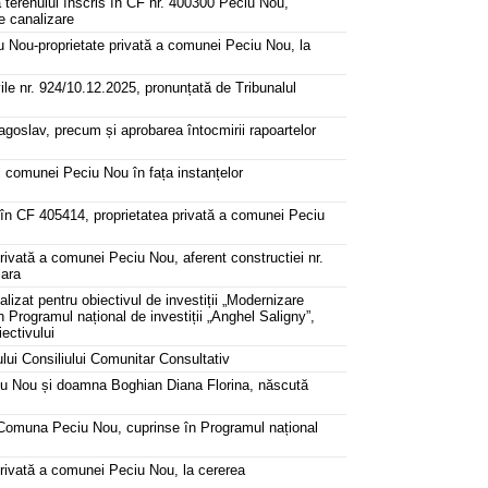
pra terenului înscris în CF nr. 400300 Peciu Nou,
e canalizare
u Nou-proprietate privată a comunei Peciu Nou, la
e nr. 924/10.12.2025, pronunțată de Tribunalul
goslav, precum și aprobarea întocmirii rapoartelor
l comunei Peciu Nou în fața instanțelor
s în CF 405414, proprietatea privată a comunei Peciu
rivată a comunei Peciu Nou, aferent constructiei nr.
lara
alizat pentru obiectivul de investiții „Modernizare
 Programul național de investiții „Anghel Saligny”,
ectivului
ui Consiliului Comunitar Consultativ
eciu Nou și doamna Boghian Diana Florina, născută
din Comuna Peciu Nou, cuprinse în Programul național
privată a comunei Peciu Nou, la cererea