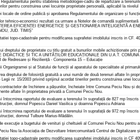
Regulamentului pentru stabilirea metodologiei-cadru de repartizare a terenurilor
nerilor pentru construirea unei locuințe proprietate personală, aplicabil la nivel
ei locale de ordine publică și aprobarea Regulamentului de organizare și funcț
ilor tehnico-economici rezultati ca urmare a Notelor de comandă suplimentară 
TEREA EFICIENȚEI ENERGETICE ȘI GESTIONAREA INTELIGENTĂ A ENE
OU, JUD. TIMIȘ”
tiei topo-cadastrale pentru modificarea suprafetei imobilului inscris in CF. 
m
lui dreptului de proprietate cu titlu gratuit a bunurilor mobile achiziționate pr
DIDACTICE SI TIC A UNITĂȚILOR EDUCAȚIONALE DIN U.A.T. COMUNA PE
nal de Redresare și Reziliență - Componenta 15 – Educație
ii Organigramei și al Statului de funcții al aparatului de specialitate al primar
erea dreptului de folosință gratuită a unui număr de două terenuri aflate în pro
Legii nr. 15/2003 privind sprijinul acordat tinerilor pentru construirea unei loc
i contractelor de închiriere a pășunilor, încheiate între Comuna Peciu Nou și d
ente aflate în proprietatea privată a Comunei Peciu Nou.
și întocmirea raportului de evaluare a terenului în suprafață de 827 mp înscri
nstrucției, domnul Popescu Daniel Vasilica și doamna Popescu Adriana
și întocmirea raportului de evaluare a terenului în suprafață de 972 mp înscri
strucției, domnul Tulbure Marius-Mădălin.
de execuţie a bugetului de venituri şi cheltuieli al Comunei Peciu Nou pentru 
eciu Nou la Asociația de Dezvoltare Intercomunitară Centrul de Digitalizare ș
tiei topo-cadastrale pentru modificarea suprafetei imobilului inscris in CF 4