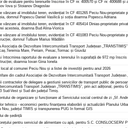
or de evaluare pentru terenurile înscrise în CF nr. 400570 și CF nr. 400688 și
nov Iova și Stoianov Dragoslav
de vânzare al imobilului teren, evidențiat în CF 401265 Peciu Nou-proprietate p
steia, domnul Popescu Daniel Vasilică și soția doamna Popescu Adriana
de vânzare al imobilului teren, evidențiat în CF 405414 Dinias-proprietate priv
arei acesteia, doamna Bud Alina-Viorica
de vânzare al imobilului teren, evidențiat în CF 401083 Peciu Nou-proprietate 
trucției, domnul Tulbure Marius Mădălin
 la Asociația de Dezvoltare Intercomunitară Transport Județean „TRANSTIMIȘ” 
aș,Teremia Mare, Periam, Pesac,Tormac și Giuvăz
și întocmirea raportului de evaluare a terenului în suprafață de 972 mp înscri
strucției, doamna Iovan Gina Ionela
 local al comunei Peciu Nou și a listei de investiții pentru anul 2026
 tarifare din cadrul Asociației de Dezvoltare Intercomunitară Transport Județe
i contractelor de delegare a gestiunii serviciilor de transport public de persoa
ntercomunitară Transport Județean „TRANSTIMIȘ”, prin act adițional, pentru Gr
3 Sud-Vest și Sud din județul Timiș.
tului de organizare și funcționare al Serviciului social centrul de zi „Sf. Andr
ilor tehnico - economici pentru finanțarea elaborării și actualizării Planului Ur
 Nou, județul TIMIS și transpunerea PUG în format GIS
lui de ședință
 a prețului pentru serviciul de alimentare cu apă, pentru S.C. CONSLOCSERV 