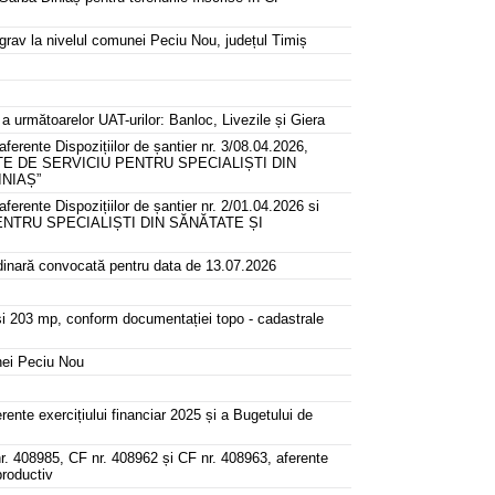
grav la nivelul comunei Peciu Nou, județul Timiș
 următoarelor UAT-urilor: Banloc, Livezile și Giera
erente Dispozițiilor de șantier nr. 3/08.04.2026,
NȚE DE SERVICIU PENTRU SPECIALIȘTI DIN
NIAȘ”
erente Dispozițiilor de șantier nr. 2/01.04.2026 si
ENTRU SPECIALIȘTI DIN SĂNĂTATE ȘI
rdinară convocată pentru data de 13.07.2026
 și 203 mp, conform documentației topo - cadastrale
nei Peciu Nou
erente exercițiului financiar 2025 și a Bugetului de
nr. 408985, CF nr. 408962 și CF nr. 408963, aferente
productiv