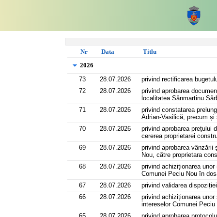
Re
Nr
Data
Titlu
2026
73
28.07.2026
privind rectificarea bugetul
72
28.07.2026
privind aprobarea document
localitatea Sânmartinu Sâr
71
28.07.2026
privind constatarea prelung
Adrian-Vasilică, precum și s
70
28.07.2026
privind aprobarea prețului 
cererea proprietarei const
69
28.07.2026
privind aprobarea vânzării 
Nou, către proprietara con
68
28.07.2026
privind achiziționarea unor 
Comunei Peciu Nou în dosar
67
28.07.2026
privind validarea dispoziție
66
28.07.2026
privind achiziționarea unor 
intereselor Comunei Peciu N
65
28.07.2026
privind aprobarea protocol