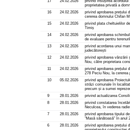
17
24.02.2026
privind însușirea acordului 
proprietatea privată a domn
16
24.02.2026
privind aprobarea prețului
cererea domnului Chifan M
15
24.02.2026
privind plata cheltuielilo
Timiș
14
24.02.2026
privind aprobarea schimbul
de evaluare pentru terenuri
13
24.02.2026
privind acordarea unui man
judecătorești
12
24.02.2026
privind aprobarea vânzării 
Nou, către proprietara cons
11
24.02.2026
privind aprobarea prețului 
278 Peciu Nou, la cererea 
10
05.02.2026
privind aprobarea Proiectulu
străzi comunale în localita
precum și a sumei reprezent
9
28.01.2026
privind actualizarea Consi
8
28.01.2026
privind constatarea încetă
Neculcea, în vederea radier
7
28.01.2026
privind aprobarea tipului d
”Masă sănătoasă” în anul 
6
28.01.2026
privind aprobarea prețului 
proprietarului construcție