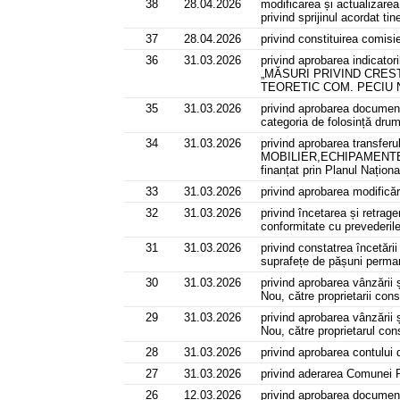
38
28.04.2026
modificarea și actualizarea 
privind sprijinul acordat ti
37
28.04.2026
privind constituirea comisi
36
31.03.2026
privind aprobarea indicator
„MĂSURI PRIVIND CRES
TEORETIC COM. PECIU N
35
31.03.2026
privind aprobarea documenta
categoria de folosință dru
34
31.03.2026
privind aprobarea transferu
MOBILIER,ECHIPAMENTE 
finanțat prin Planul Națio
33
31.03.2026
privind aprobarea modificăr
32
31.03.2026
privind încetarea și retrag
conformitate cu prevederile 
31
31.03.2026
privind constatrea încetări
suprafețe de pășuni perman
30
31.03.2026
privind aprobarea vânzării 
Nou, către proprietarii co
29
31.03.2026
privind aprobarea vânzării 
Nou, către proprietarul con
28
31.03.2026
privind aprobarea contului 
27
31.03.2026
privind aderarea Comunei P
26
12.03.2026
privind aprobarea documenta