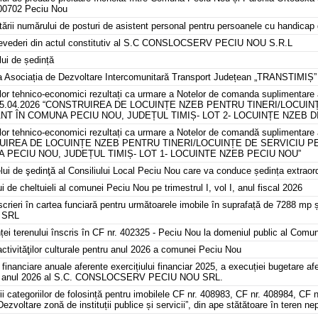
00702 Peciu Nou
tării numărului de posturi de asistent personal pentru persoanele cu handicap 
prevederi din actul constitutiv al S.C CONSLOCSERV PECIU NOU S.R.L
lui de ședință
 la Asociația de Dezvoltare Intercomunitară Transport Județean „TRANSTIMIȘ” a
ilor tehnico-economici rezultați ca urmare a Notelor de comanda suplimentare af
 5/15.04.2026 “CONSTRUIREA DE LOCUINȚE NZEB PENTRU TINERI/LOCUI
T ÎN COMUNA PECIU NOU, JUDEȚUL TIMIȘ- LOT 2- LOCUINȚE NZEB DI
ilor tehnico-economici rezultați ca urmare a Notelor de comandă suplimentare af
STRUIREA DE LOCUINȚE NZEB PENTRU TINERI/LOCUINȚE DE SERVICIU P
PECIU NOU, JUDEȚUL TIMIȘ- LOT 1- LOCUINTE NZEB PECIU NOU”
elui de şedinţă al Consiliului Local Peciu Nou care va conduce ședința extrao
ui de cheltuieli al comunei Peciu Nou pe trimestrul I, vol I, anul fiscal 2026
scrieri în cartea funciară pentru următoarele imobile în suprafață de 7288 mp
S SRL
nței terenului înscris în CF nr. 402325 - Peciu Nou la domeniul public al Comu
ctivităţilor culturale pentru anul 2026 a comunei Peciu Nou
r financiare anuale aferente exercițiului financiar 2025, a execuției bugetare af
entru anul 2026 al S.C. CONSLOCSERV PECIU NOU SRL.
i categoriilor de folosință pentru imobilele CF nr. 408983, CF nr. 408984, CF 
ezvoltare zonă de instituții publice și servicii”, din ape stătătoare în teren ne