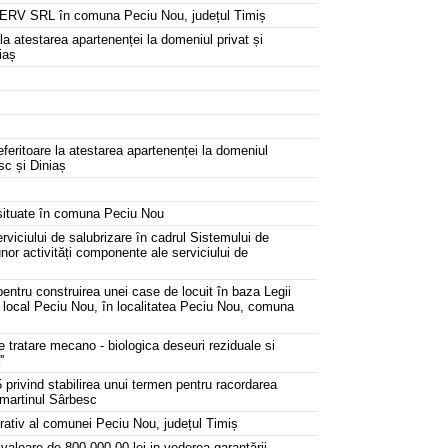
LOCSERV SRL în comuna Peciu Nou, județul Timiș
 la atestarea apartenenței la domeniul privat și
iaș
eferitoare la atestarea apartenenței la domeniul
sc și Diniaș
, situate în comuna Peciu Nou
rviciului de salubrizare ȋn cadrul Sistemului de
nor activități componente ale serviciului de
 pentru construirea unei case de locuit în baza Legii
ui local Peciu Nou, în localitatea Peciu Nou, comuna
e tratare mecano - biologica deseuri reziduale si
'
 privind stabilirea unui termen pentru racordarea
ânmartinul Sârbesc
trativ al comunei Peciu Nou, județul Timiș
 valoare de 800.000,00 lei in vederea garantării