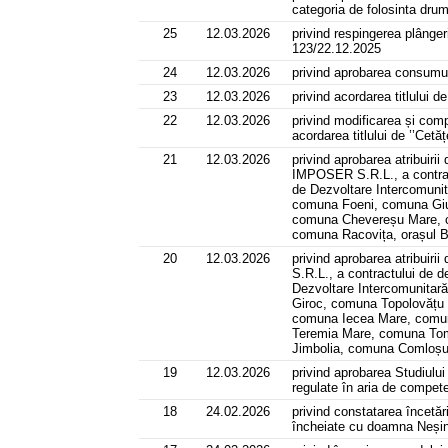
categoria de folosinta dru
25
12.03.2026
privind respingerea plânge
123/22.12.2025
24
12.03.2026
privind aprobarea consumulu
23
12.03.2026
privind acordarea titlului
22
12.03.2026
privind modificarea și com
acordarea titlului de ’’Cet
21
12.03.2026
privind aprobarea atribuir
IMPOSER S.R.L., a contractu
de Dezvoltare Intercomuni
comuna Foeni, comuna Giu
comuna Chevereșu Mare, co
comuna Racovița, orașul 
20
12.03.2026
privind aprobarea atribuiri
S.R.L., a contractului de de
Dezvoltare Intercomunita
Giroc, comuna Topolovățu
comuna Iecea Mare, comun
Teremia Mare, comuna Tom
Jimbolia, comuna Comloș
19
12.03.2026
privind aprobarea Studiului 
regulate în aria de compet
18
24.02.2026
privind constatarea încetăr
încheiate cu doamna Neși