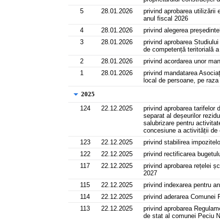
5
28.01.2026
privind aprobarea utilizării
anul fiscal 2026
4
28.01.2026
privind alegerea președinte
3
28.01.2026
privind aprobarea Studiului 
de competență teritorială 
2
28.01.2026
privind acordarea unor ma
1
28.01.2026
privind mandatarea Asociați
local de persoane, pe raza
2025
124
22.12.2025
privind aprobarea tarifelor 
separat al deșeurilor rezi
salubrizare pentru activita
concesiune a activității de
123
22.12.2025
privind stabilirea impozite
122
22.12.2025
privind rectificarea bugetul
117
22.12.2025
privind aprobarea rețelei ș
2027
115
22.12.2025
privind indexarea pentru anu
114
22.12.2025
privind aderarea Comunei 
113
22.12.2025
privind aprobarea Regulamen
de stat al comunei Peciu 