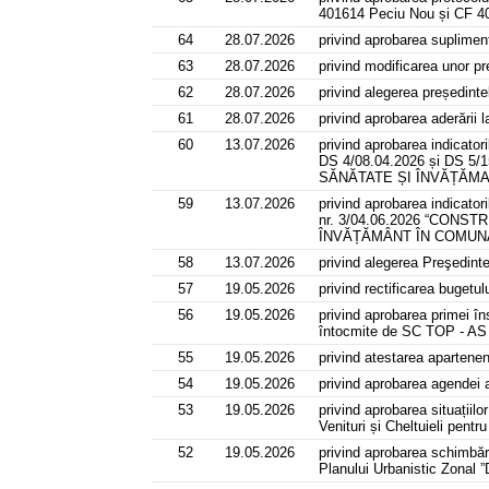
401614 Peciu Nou și CF 4
64
28.07.2026
privind aprobarea suplimen
63
28.07.2026
privind modificarea unor 
62
28.07.2026
privind alegerea președinte
61
28.07.2026
privind aprobarea aderării
60
13.07.2026
privind aprobarea indicator
DS 4/08.04.2026 și DS
SĂNĂTATE ȘI ÎNVĂȚĂMAN
59
13.07.2026
privind aprobarea indicator
nr. 3/04.06.2026 “CON
ÎNVĂȚĂMÂNT ÎN COMUNA 
58
13.07.2026
privind alegerea Preşedint
57
19.05.2026
privind rectificarea bugetul
56
19.05.2026
privind aprobarea primei în
întocmite de SC TOP - A
55
19.05.2026
privind atestarea apartene
54
19.05.2026
privind aprobarea agendei a
53
19.05.2026
privind aprobarea situațiilo
Venituri și Cheltuieli p
52
19.05.2026
privind aprobarea schimbări
Planului Urbanistic Zonal ”D