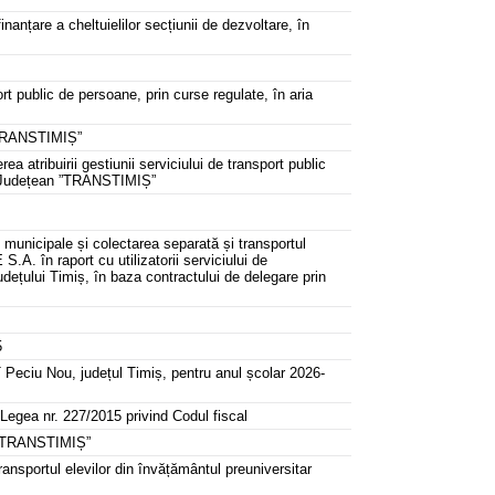
inanțare a cheltuielilor secțiunii de dezvoltare, în
rt public de persoane, prin curse regulate, în aria
 ”TRANSTIMIȘ”
atribuirii gestiunii serviciului de transport public
rt Județean ”TRANSTIMIȘ”
e municipale și colectarea separată și transportul
. în raport cu utilizatorii serviciului de
udețului Timiș, în baza contractului de delegare prin
5
T Peciu Nou, județul Timiș, pentru anul școlar 2026-
n Legea nr. 227/2015 privind Codul fiscal
n ”TRANSTIMIȘ”
ansportul elevilor din învățământul preuniversitar