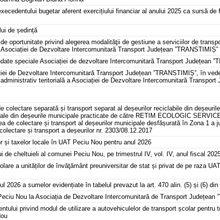
 execedentului bugetar aferent exercițiului financiar al anului 2025 ca sursă de f
lui de ședință
de oportunitate privind alegerea modalităţii de gestiune a serviciilor de transpo
a Asociației de Dezvoltare Intercomunitară Transport Județean ”TRANSTIMIȘ”
ndate speciale Asociației de dezvoltare Intercomunitară Transport Județean
ei de Dezvoltare Intercomunitară Transport Județean ”TRANSTIMIȘ”, în vederea 
 administrativ teritorială a Asociației de Dezvoltare Intercomunitară Transpo
de colectare separată și transport separat al deșeurilor reciclabile din deșeuril
duale din deșeurile municipale practicate de către RETIM ECOLOGIC SERVICE S.A
tea de colectare și transport al deșeurilor municipale desfășurată în Zona 1 a j
 colectare și transport a deșeurilor nr. 2303/08.12.2017
lor și taxelor locale în UAT Peciu Nou pentru anul 2026
ui de cheltuieli al comunei Peciu Nou, pe trimestrul IV, vol. IV, anul fiscal 202
colare a unităților de învăţământ preuniversitar de stat și privat de pe raza UA
l 2026 a sumelor evidențiate în tabelul prevazut la art. 470 alin. (5) și (6) di
Peciu Nou la Asociația de Dezvoltare Intercomunitară de Transport Județea
tului privind modul de utilizare a autovehiculelor de transport școlar pentru tr
Nou