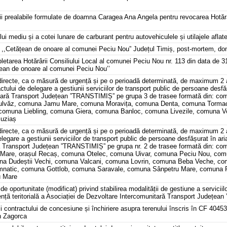
m
rii prealabile formulate de doamna Caragea Ana Angela pentru revocarea Hotărâ
i mediu și a cotei lunare de carburant pentru autovehiculele și utilajele afla
 de ,,Cetățean de onoare al comunei Peciu Nou” Județul Timiș, post-mortem, 
pletarea Hotărârii Consiliului Local al comunei Peciu Nou nr. 113 din data de 
ățean de onoare al comunei Peciu Nou’’
ii directe, ca o măsură de urgență și pe o perioadă determinată, de maximum 2
lui de delegare a gestiunii serviciilor de transport public de persoane desfăș
tară Transport Județean ”TRANSTIMIȘ” pe grupa 3 de trasee formată din: co
lvăz, comuna Jamu Mare, comuna Moravița, comuna Denta, comuna Tormac
muna Liebling, comuna Giera, comuna Banloc, comuna Livezile, comuna Voit
Buziaș
i directe, ca o măsură de urgență și pe o perioadă determinată, de maximum 2 
legare a gestiunii serviciilor de transport public de persoane desfășurat în ari
ră Transport Județean ”TRANSTIMIȘ” pe grupa nr. 2 de trasee formată din:
 Mare, orașul Recaș, comuna Otelec, comuna Uivar, comuna Peciu Nou, co
a Dudeștii Vechi, comuna Valcani, comuna Lovrin, comuna Beba Veche, co
natic, comuna Gottlob, comuna Saravale, comuna Sânpetru Mare, comuna 
u Mare
de oportunitate (modificat) privind stabilirea modalității de gestiune a servicii
ențã teritorială a Asociației de Dezvoltare Intercomunitară Transport Județe
ii contractului de concesiune și închiriere asupra terenului înscris în CF 404
n Zagorca