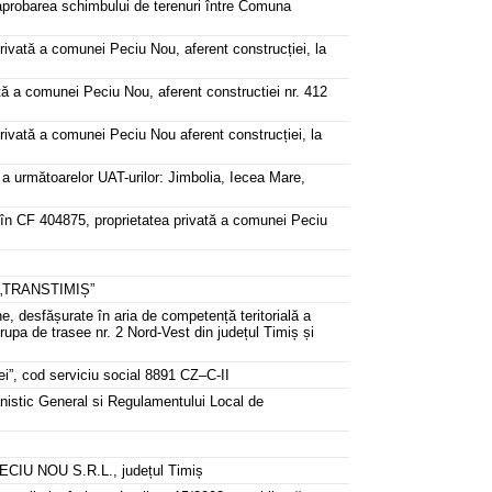
 aprobarea schimbului de terenuri între Comuna
rivată a comunei Peciu Nou, aferent construcției, la
ată a comunei Peciu Nou, aferent constructiei nr. 412
privată a comunei Peciu Nou aferent construcției, la
a următoarelor UAT-urilor: Jimbolia, Iecea Mare,
s în CF 404875, proprietatea privată a comunei Peciu
an „TRANSTIMIȘ”
ne, desfășurate în aria de competență teritorială a
upa de trasee nr. 2 Nord-Vest din județul Timiș și
ei”, cod serviciu social 8891 CZ–C-II
banistic General si Regulamentului Local de
PECIU NOU S.R.L., județul Timiș