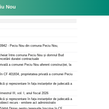
iu Nou
 400942 - Peciu Nou din comuna Peciu Nou,
, încheiat între comuna Peciu Nou și domnul Bud
încetării duratei contractuale
privată a comunei Peciu Nou aferent construcției, la
s în CF 401834, proprietatea privată a comunei Peciu
dică și reprezentare în fața instanțelor de judecată a
mestrul III, vol. I, anul fiscal 2026
dică și reprezentare în fața instanțelor de judecată a
obiect recurs - emitere act administrativ
ârbă Diniaș pentru terenurile înscrise în CF