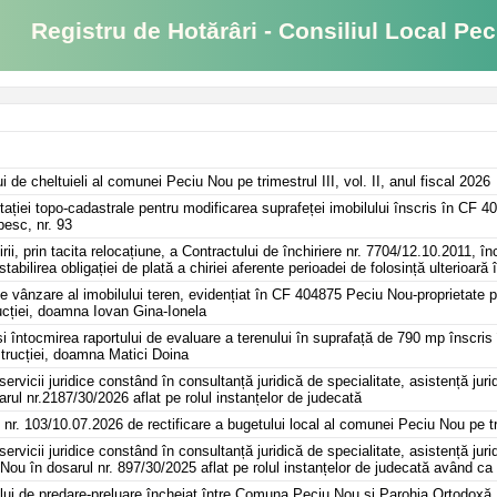
gistru de Hotărâri - Consiliul Local Pec
ui de cheltuieli al comunei Peciu Nou pe trimestrul III, vol. II, anul fiscal 2026
ației topo-cadastrale pentru modificarea suprafeței imobilului înscris în CF
besc, nr. 93
irii, prin tacita relocațiune, a Contractului de închiriere nr. 7704/12.10.2011
tabilirea obligației de plată a chiriei aferente perioadei de folosință ulterioară 
de vânzare al imobilului teren, evidențiat în CF 404875 Peciu Nou-proprietate 
rucției, doamna Iovan Gina-Ionela
și întocmirea raportului de evaluare a terenului în suprafață de 790 mp înscri
strucției, doamna Matici Doina
servicii juridice constând în consultanță juridică de specialitate, asistență juri
ul nr.2187/30/2026 aflat pe rolul instanțelor de judecată
i nr. 103/10.07.2026 de rectificare a bugetului local al comunei Peciu Nou pe tri
servicii juridice constând în consultanță juridică de specialitate, asistență juri
ou în dosarul nr. 897/30/2025 aflat pe rolul instanțelor de judecată având ca 
ului de predare-preluare încheiat între Comuna Peciu Nou și Parohia Ortodoxă S