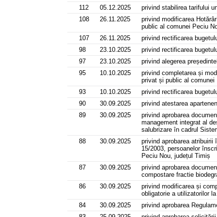
112
05.12.2025
privind stabilirea tariful
108
26.11.2025
privind modificarea Hotărâri
public al comunei Peciu Nou
107
26.11.2025
privind rectificarea bugetul
98
23.10.2025
privind rectificarea bugetul
97
23.10.2025
privind alegerea președinte
95
10.10.2025
privind completarea și modi
privat și public al comunei
93
10.10.2025
privind rectificarea bugetul
90
30.09.2025
privind atestarea apartenen
89
30.09.2025
privind aprobarea documenta
management integrat al deșe
salubrizare ȋn cadrul Siste
88
30.09.2025
privind aprobarea atribuirii
15/2003, persoanelor înscri
Peciu Nou, județul Timiș
87
30.09.2025
privind aprobarea documenta
compostare fractie biodegra
86
30.09.2025
privind modificarea și comp
obligatorie a utilizatorilo
84
30.09.2025
privind aprobarea Regulamen
83
25.09.2025
privind aprobarea solicităr